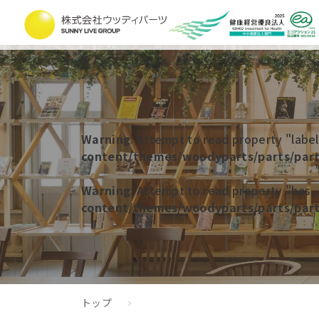
Warning
: Attempt to read property "label
content/themes/woodyparts/parts/part
Warning
: Attempt to read property "has_a
content/themes/woodyparts/parts/part
トップ