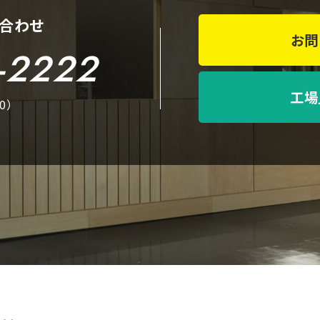
合わせ
お問
-2222
工場
00）