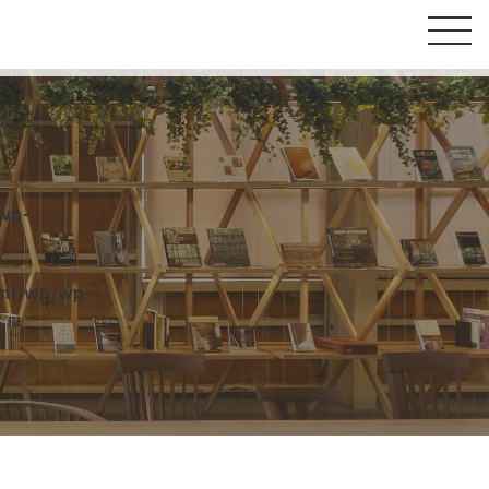
/wp-
tml/wp/wp-