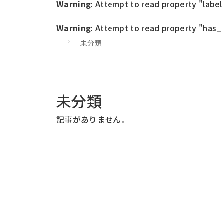
Warning
: Attempt to read property "label
Warning
: Attempt to read property "has_a
未分類
未分類
記事がありません。