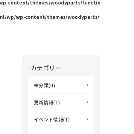
p/wp-content/themes/woodyparts/functions.php
on lin
html/wp/wp-content/themes/woodyparts/functions.ph
カテゴリー
未分類(0)
更新情報(1)
イベント情報(1)