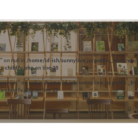
" on null in
/home/ld-ish/sunnylive.jp/public_html/wp
s-childfv.php
on line
25
rchive" on null in
/home/ld-ish/sunnylive.jp/public_h
s-childfv.php
on line
27