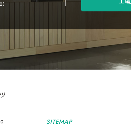
工場
00）
SITEMAP
０